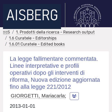
IRIS
1. Prodotti della ricerca - Research output
1.6 Curatele - Editorships
1.6.01 Curatele - Edited books
La legge fallimentare commentata.
Linee interpretative e profili
operativi dopo gli interventi di
riforma, Nuova edizione aggiornata
fino alla legge 221/2012
GIORGETTI, Mariacarla
;
2013-01-01