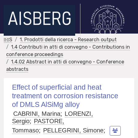
IRIS
1. Prodotti della ricerca - Research output
1.4 Contributi in atti di convegno - Contributions in
conference proceedings
1.4.02 Abstract in atti di convegno - Conference
abstracts
Effect of superficial and heat
treatment on corrosion resistance
of DMLS AlSiMg alloy
CABRINI, Marina
;
LORENZI,
Sergio
;
PASTORE,
Tommaso
;
PELLEGRINI, Simone
;