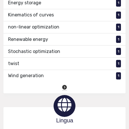
Energy storage
1
Kinematics of curves
1
non-linear optimization
1
Renewable energy
1
Stochastic optimization
1
twist
1
Wind generation
1
Lingua