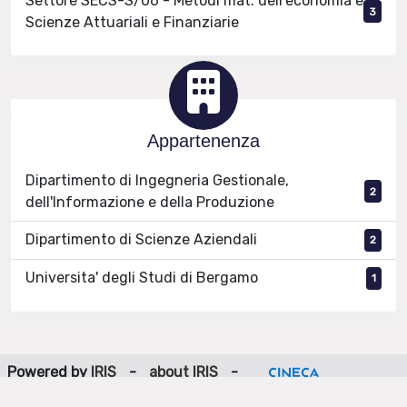
Settore SECS-S/06 - Metodi mat. dell'economia e
3
Scienze Attuariali e Finanziarie
Appartenenza
Dipartimento di Ingegneria Gestionale,
2
dell'Informazione e della Produzione
Dipartimento di Scienze Aziendali
2
Universita' degli Studi di Bergamo
1
Powered by
IRIS
-
about IRIS
-
Utilizzo dei cookie
-
Privacy
Copyright © 2026