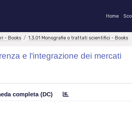
Home
Scor
bri - Books
1.3.01 Monografie o trattati scientifici - Books
rrenza e l'integrazione dei mercati
eda completa (DC)