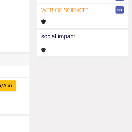
ND
social impact
a/Apri