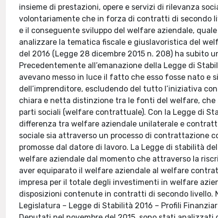
insieme di prestazioni, opere e servizi di rilevanza soc
volontariamente che in forza di contratti di secondo li
e il conseguente sviluppo del welfare aziendale, quale 
analizzare la tematica fiscale e giuslavoristica del we
del 2016 (Legge 28 dicembre 2015 n. 208) ha subito un t
Precedentemente all’emanazione della Legge di Stabilità
avevano messo in luce il fatto che esso fosse nato e si 
dell’imprenditore, escludendo del tutto l’iniziativa cont
chiara e netta distinzione tra le fonti del welfare, che
parti sociali (welfare contrattuale). Con la Legge di St
differenza tra welfare aziendale unilaterale e contratt
sociale sia attraverso un processo di contrattazione con 
promosse dal datore di lavoro. La Legge di stabilità de
welfare aziendale dal momento che attraverso la riscrit
aver equiparato il welfare aziendale al welfare contra
impresa per il totale degli investimenti in welfare azi
disposizioni contenute in contratti di secondo livello. Ne
Legislatura – Legge di Stabilità 2016 – Profili Finanzi
Deputati nel novembre del 2015, sono stati analizzati gl