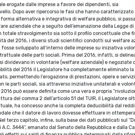
iale erogate dalle imprese a favore dei dipendenti, sia
vello. Dopo aver ripercorso le fasi che hanno caratterizzato 
forma alternativa e integrativa di welfare pubblico, si pass
lfare aziendale che a seguito dell’emanazione della Legge di 
otale stravolgimento sia sotto il profilo concettuale che fi
 del 2016, i diversi studi scientifici condotti sul welfare 
fosse sviluppato all’interno delle imprese su iniziativa volo
rattuale delle parti sociali. Prima del 2016, infatti, si delin
 si dividevano in volontarie (welfare aziendale) e negoziate 
abilità del 2016 il Legislatore ha completamente eliminato la
ato, permettendo l’erogazione di prestazioni, opere e serviz
le parti sociali, sia attraverso iniziative unilaterali e volon
l 2016 può essere definita come una vera e propria “rivoluzio
tura del comma 2 dell’articolo 51 del TUIR, il Legislatore olt
ttuale, ha concesso anche la completa deducibilità dal reddi
endale che il datore di lavoro dovesse effettuare in ottemper
l terzo capitolo, infine, sulla base dei dati pubblicati sul “D
ari A.C. 3444”, emanato dal Senato della Repubblica e dalla C
i effetti sui saldi di finanza pubblica determinati dalla rifo