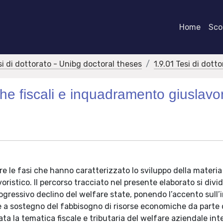
Home
Scor
si di dottorato - Unibg doctoral theses
1.9.01 Tesi di dott
he fiscali e inquadramento giuslavor
ere le fasi che hanno caratterizzato lo sviluppo della materia
ristico. Il percorso tracciato nel presente elaborato si divid
progressivo declino del welfare state, ponendo l’accento sull’
re a sostegno del fabbisogno di risorse economiche da parte 
ta la tematica fiscale e tributaria del welfare aziendale int