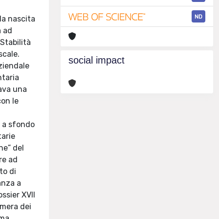
ND
la nascita
a ad
Stabilità
scale.
social impact
aziendale
ntaria
eava una
con le
i a sfondo
tarie
ne” del
re ad
to di
anza a
ossier XVII
amera dei
rma