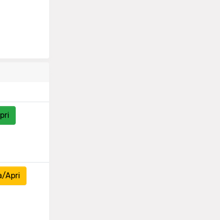
pri
a/Apri