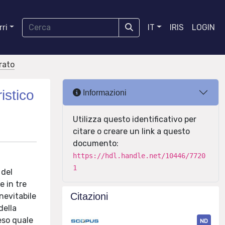
ri
IT
IRIS
LOGIN
orato
istico
Informazioni
Utilizza questo identificativo per
citare o creare un link a questo
documento:
https://hdl.handle.net/10446/7720
1
 del
e in tre
Citazioni
inevitabile
della
eso quale
ND