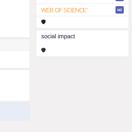
ND
social impact