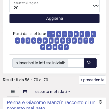
Risultati/Pagina
Parti dalla lettera:
0-9
A
B
C
D
E
F
G
H
I
J
K
L
M
N
O
P
Q
R
S
T
U
V
W
X
Y
Z
o inserisci le lettere iniziali:
Risultati da 56 a 70 di 70
< precedente
esporta metadati
Penna e Giacomo Manzù: racconto di un
progetto mai nato