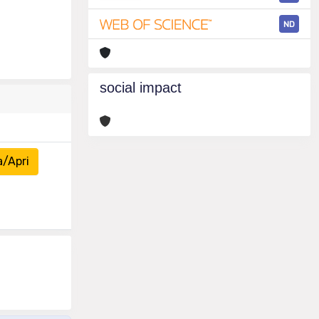
ND
social impact
a/Apri