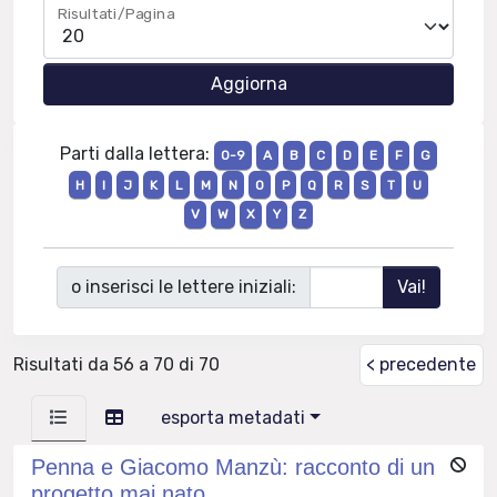
Risultati/Pagina
Parti dalla lettera:
0-9
A
B
C
D
E
F
G
H
I
J
K
L
M
N
O
P
Q
R
S
T
U
V
W
X
Y
Z
o inserisci le lettere iniziali:
Risultati da 56 a 70 di 70
< precedente
esporta metadati
Penna e Giacomo Manzù: racconto di un
progetto mai nato