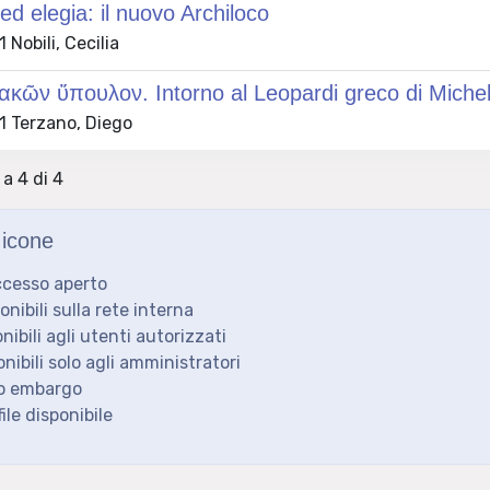
ed elegia: il nuovo Archiloco
Nobili, Cecilia
κῶν ὕπουλον. Intorno al Leopardi greco di Michel
 Terzano, Diego
 a 4 di 4
icone
ccesso aperto
ponibili sulla rete interna
onibili agli utenti autorizzati
onibili solo agli amministratori
to embargo
ile disponibile