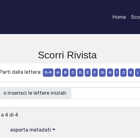
Home
Scor
Scorri Rivista
Parti dalla lettera:
0-9
A
B
C
D
E
F
G
H
I
J
K
L
o inserisci le lettere iniziali:
 a 4 di 4
esporta metadati