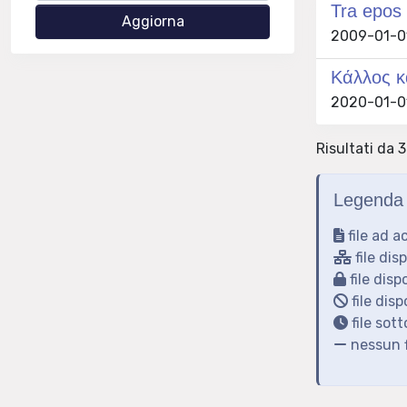
Tra epos 
2009-01-01 
Κάλλος κα
2020-01-01
Risultati da 3
Legenda 
file ad a
file dis
file disp
file disp
file sot
nessun f