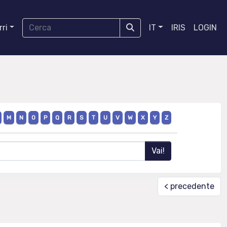
ri
IT
IRIS
LOGIN
M
N
O
P
Q
R
S
T
U
V
W
X
Y
Z
< precedente