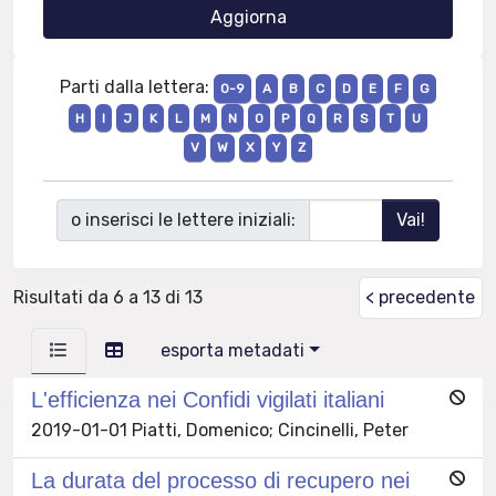
Parti dalla lettera:
0-9
A
B
C
D
E
F
G
H
I
J
K
L
M
N
O
P
Q
R
S
T
U
V
W
X
Y
Z
o inserisci le lettere iniziali:
Risultati da 6 a 13 di 13
< precedente
esporta metadati
L'efficienza nei Confidi vigilati italiani
2019-01-01 Piatti, Domenico; Cincinelli, Peter
La durata del processo di recupero nei