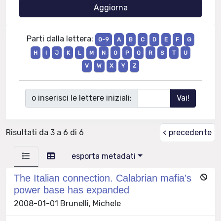
Parti dalla lettera:
0-9
A
B
C
D
E
F
G
H
I
J
K
L
M
N
O
P
Q
R
S
T
U
V
W
X
Y
Z
o inserisci le lettere iniziali:
Risultati da 3 a 6 di 6
< precedente
esporta metadati
The Italian connection. Calabrian mafia's
power base has expanded
2008-01-01 Brunelli, Michele