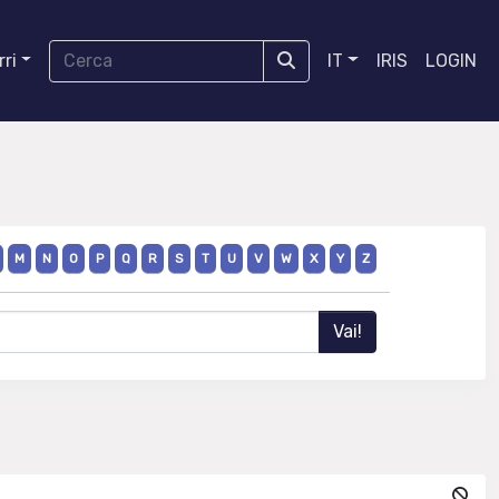
ri
IT
IRIS
LOGIN
M
N
O
P
Q
R
S
T
U
V
W
X
Y
Z