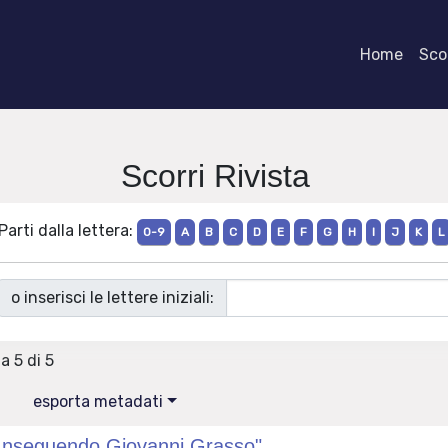
Home
Scor
Scorri Rivista
Parti dalla lettera:
0-9
A
B
C
D
E
F
G
H
I
J
K
L
o inserisci le lettere iniziali:
 a 5 di 5
esporta metadati
"Inseguendo Giovanni Grasso"