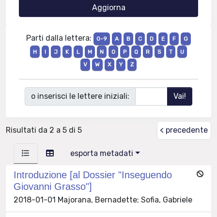
Parti dalla lettera:
0-9
A
B
C
D
E
F
G
H
I
J
K
L
M
N
O
P
Q
R
S
T
U
V
W
X
Y
Z
o inserisci le lettere iniziali:
Risultati da 2 a 5 di 5
< precedente
esporta metadati
Introduzione [al Dossier "Inseguendo
Giovanni Grasso"]
2018-01-01 Majorana, Bernadette; Sofia, Gabriele