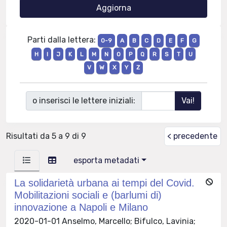
Parti dalla lettera:
0-9
A
B
C
D
E
F
G
H
I
J
K
L
M
N
O
P
Q
R
S
T
U
V
W
X
Y
Z
o inserisci le lettere iniziali:
Risultati da 5 a 9 di 9
< precedente
esporta metadati
La solidarietà urbana ai tempi del Covid.
Mobilitazioni sociali e (barlumi di)
innovazione a Napoli e Milano
2020-01-01 Anselmo, Marcello; Bifulco, Lavinia;