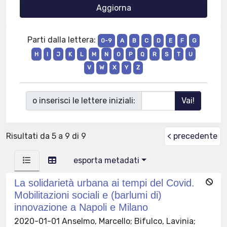
Parti dalla lettera:
0-9
A
B
C
D
E
F
G
H
I
J
K
L
M
N
O
P
Q
R
S
T
U
V
W
X
Y
Z
o inserisci le lettere iniziali:
Risultati da 5 a 9 di 9
< precedente
esporta metadati
La solidarietà urbana ai tempi del Covid.
Mobilitazioni sociali e (barlumi di)
innovazione a Napoli e Milano
2020-01-01 Anselmo, Marcello; Bifulco, Lavinia;