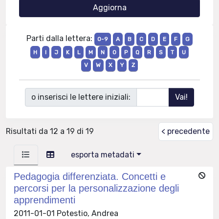
Parti dalla lettera:
0-9
A
B
C
D
E
F
G
H
I
J
K
L
M
N
O
P
Q
R
S
T
U
V
W
X
Y
Z
o inserisci le lettere iniziali:
Risultati da 12 a 19 di 19
< precedente
esporta metadati
Pedagogia differenziata. Concetti e
percorsi per la personalizzazione degli
apprendimenti
2011-01-01 Potestio, Andrea