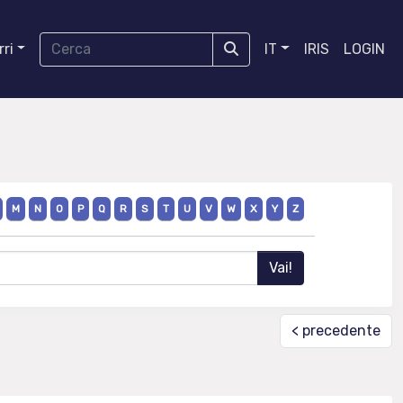
ri
IT
IRIS
LOGIN
M
N
O
P
Q
R
S
T
U
V
W
X
Y
Z
< precedente