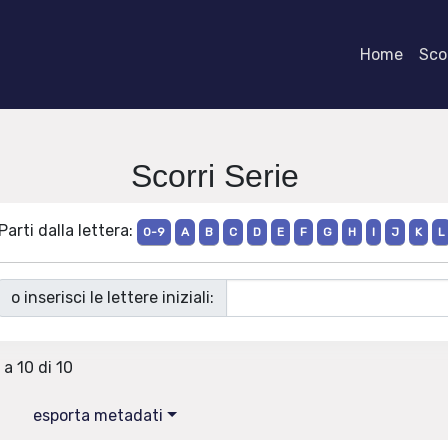
Home
Scor
Scorri Serie
Parti dalla lettera:
0-9
A
B
C
D
E
F
G
H
I
J
K
L
o inserisci le lettere iniziali:
 a 10 di 10
esporta metadati