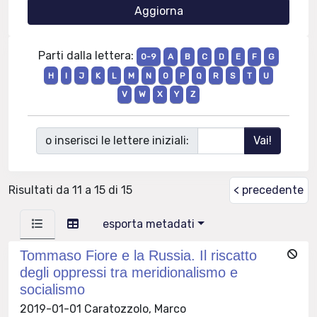
Parti dalla lettera:
0-9
A
B
C
D
E
F
G
H
I
J
K
L
M
N
O
P
Q
R
S
T
U
V
W
X
Y
Z
o inserisci le lettere iniziali:
Risultati da 11 a 15 di 15
< precedente
esporta metadati
Tommaso Fiore e la Russia. Il riscatto
degli oppressi tra meridionalismo e
socialismo
2019-01-01 Caratozzolo, Marco