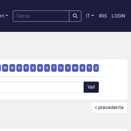
ri
IT
IRIS
LOGIN
M
N
O
P
Q
R
S
T
U
V
W
X
Y
Z
< precedente