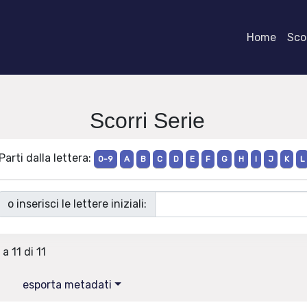
Home
Scor
Scorri Serie
Parti dalla lettera:
0-9
A
B
C
D
E
F
G
H
I
J
K
L
o inserisci le lettere iniziali:
 a 11 di 11
esporta metadati