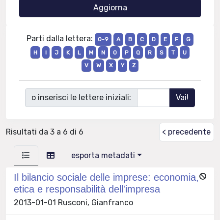
Parti dalla lettera:
0-9
A
B
C
D
E
F
G
H
I
J
K
L
M
N
O
P
Q
R
S
T
U
V
W
X
Y
Z
o inserisci le lettere iniziali:
Risultati da 3 a 6 di 6
< precedente
esporta metadati
Il bilancio sociale delle imprese: economia,
etica e responsabilità dell'impresa
2013-01-01 Rusconi, Gianfranco