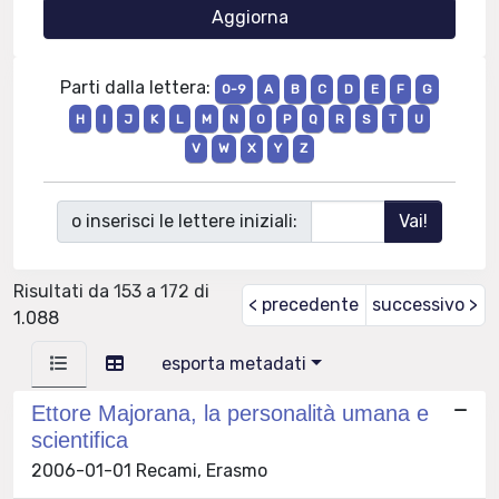
Parti dalla lettera:
0-9
A
B
C
D
E
F
G
H
I
J
K
L
M
N
O
P
Q
R
S
T
U
V
W
X
Y
Z
o inserisci le lettere iniziali:
Risultati da 153 a 172 di
< precedente
successivo >
1.088
esporta metadati
Ettore Majorana, la personalità umana e
scientifica
2006-01-01 Recami, Erasmo