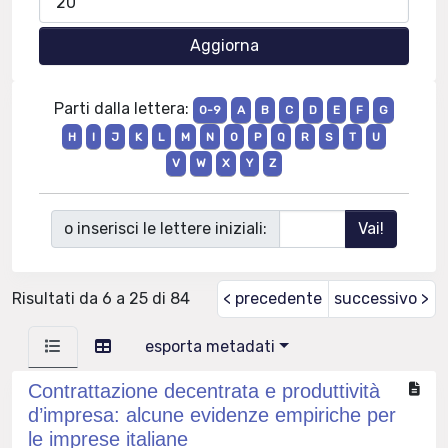
Parti dalla lettera:
0-9
A
B
C
D
E
F
G
H
I
J
K
L
M
N
O
P
Q
R
S
T
U
V
W
X
Y
Z
o inserisci le lettere iniziali:
Risultati da 6 a 25 di 84
< precedente
successivo >
esporta metadati
Contrattazione decentrata e produttività
d’impresa: alcune evidenze empiriche per
le imprese italiane