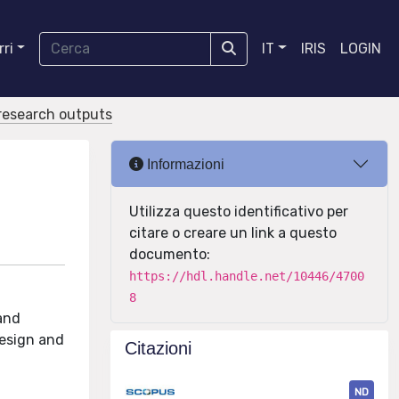
ri
IT
IRIS
LOGIN
r research outputs
Informazioni
Utilizza questo identificativo per
citare o creare un link a questo
documento:
https://hdl.handle.net/10446/4700
8
 and
esign and
Citazioni
ND