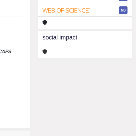
ND
social impact
 CAPS