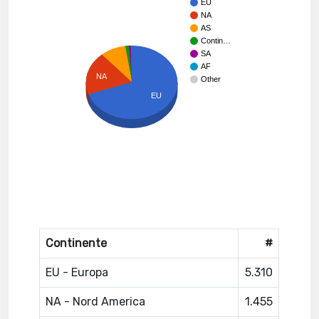
EU
NA
AS
Contin…
SA
AF
NA
Other
EU
Continente
#
EU - Europa
5.310
NA - Nord America
1.455