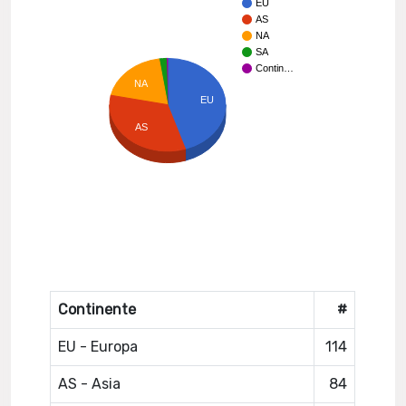
EU
AS
NA
SA
Contin…
NA
EU
AS
Continente
#
EU - Europa
114
AS - Asia
84