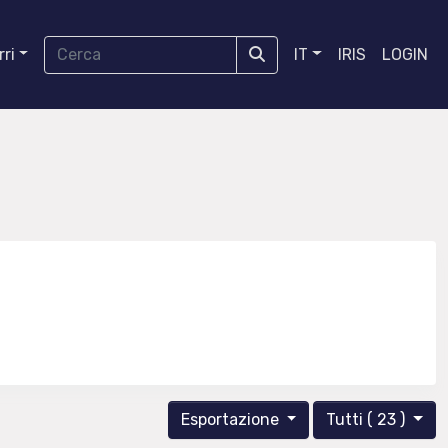
ri
IT
IRIS
LOGIN
Esportazione
Tutti ( 23 )