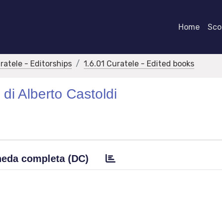
Home
Scor
ratele - Editorships
1.6.01 Curatele - Edited books
 di Alberto Castoldi
eda completa (DC)