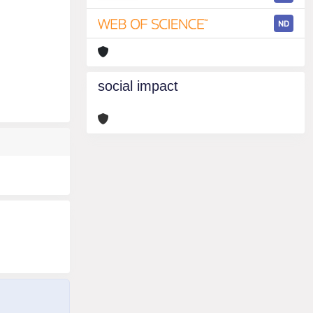
ND
social impact