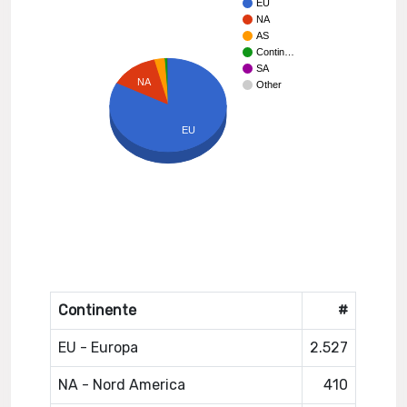
EU
NA
AS
Contin…
SA
NA
Other
EU
Continente
#
EU - Europa
2.527
NA - Nord America
410