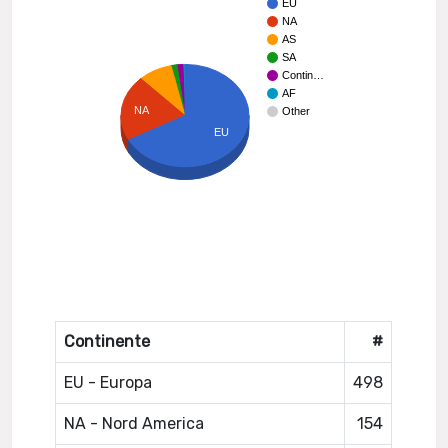
EU
NA
AS
SA
Contin…
AF
NA
Other
EU
Continente
#
EU - Europa
498
NA - Nord America
154