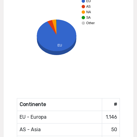
EU
AS
NA
SA
Other
EU
Continente
#
EU - Europa
1.146
AS - Asia
50