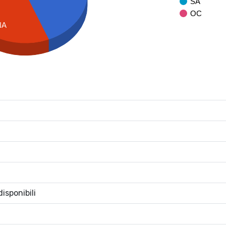
SA
OC
NA
isponibili