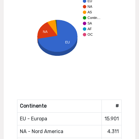
EU
NA
AS
Contin…
SA
AF
NA
OC
EU
Continente
#
EU - Europa
15.901
NA - Nord America
4.311