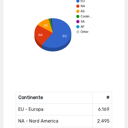
EU
NA
AS
Contin…
SA
AS
AF
Other
NA
EU
Continente
#
EU - Europa
6.169
NA - Nord America
2.495