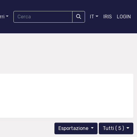
ri
IT
IRIS
LOGIN
Esportazione
Tutti ( 5 )