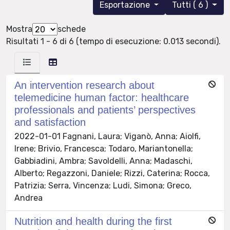
Esportazione
Tutti ( 6 )
Mostra
schede
Risultati 1 - 6 di 6 (tempo di esecuzione: 0.013 secondi).
An intervention research about
telemedicine human factor: healthcare
professionals and patients’ perspectives
and satisfaction
2022-01-01 Fagnani, Laura; Viganò, Anna; Aiolfi,
Irene; Brivio, Francesca; Todaro, Mariantonella;
Gabbiadini, Ambra; Savoldelli, Anna; Madaschi,
Alberto; Regazzoni, Daniele; Rizzi, Caterina; Rocca,
Patrizia; Serra, Vincenza; Ludi, Simona; Greco,
Andrea
Nutrition and health during the first