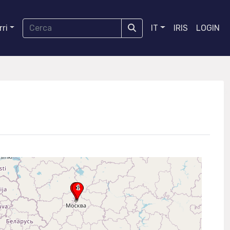
ri
IT
IRIS
LOGIN