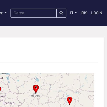
ri
IT
IRIS
LOGIN