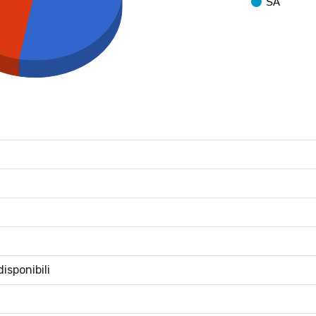
SA
isponibili