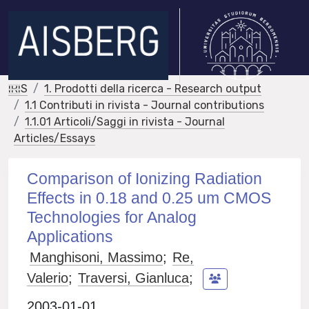
IRIS
1. Prodotti della ricerca - Research output
1.1 Contributi in rivista - Journal contributions
1.1.01 Articoli/Saggi in rivista - Journal
Articles/Essays
Comparison of Ionizing Radiation
Effects in 0.18 and 0.25 um CMOS
Technologies for Analog
Applications
Manghisoni, Massimo
;
Re,
Valerio
;
Traversi, Gianluca
;
2003-01-01