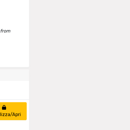
 from
lizza/Apri