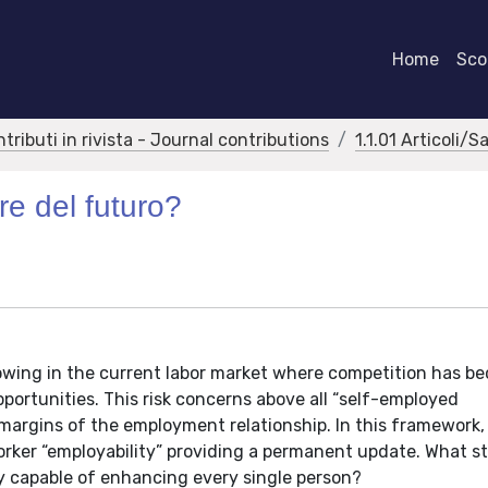
Home
Scor
ntributi in rivista - Journal contributions
1.1.01 Articoli/S
re del futuro?
growing in the current labor market where competition has b
pportunities. This risk concerns above all “self-employed
argins of the employment relationship. In this framework, 
worker “employability” providing a permanent update. What s
lly capable of enhancing every single person?