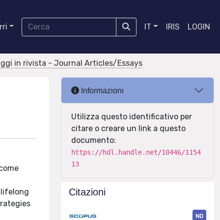
ri
IT
IRIS
LOGIN
aggi in rivista - Journal Articles/Essays
Informazioni
Utilizza questo identificativo per
citare o creare un link a questo
documento:
https://hdl.handle.net/10446/1154
13
ecome
Citazioni
lifelong
trategies
ND