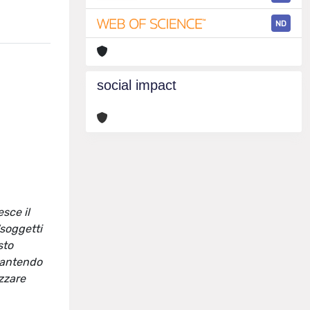
ND
social impact
sce il
“soggetti
sto
arantendo
zzare