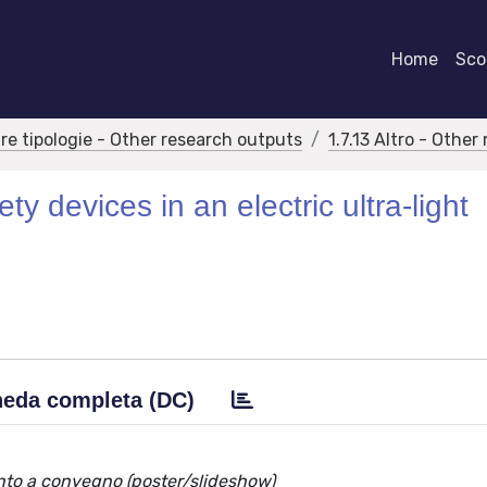
Home
Scor
tre tipologie - Other research outputs
1.7.13 Altro - Othe
 devices in an electric ultra-light
eda completa (DC)
nto a convegno (poster/slideshow)