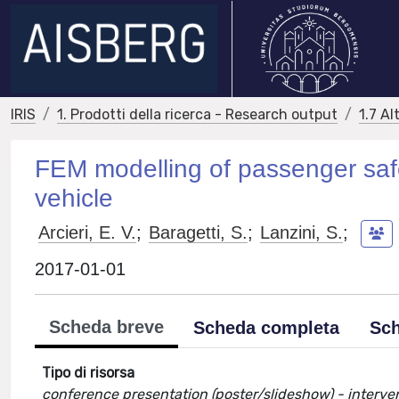
IRIS
1. Prodotti della ricerca - Research output
1.7 Al
FEM modelling of passenger safety
vehicle
Arcieri, E. V.
;
Baragetti, S.
;
Lanzini, S.
;
2017-01-01
Scheda breve
Scheda completa
Sch
Tipo di risorsa
conference presentation (poster/slideshow) - interve