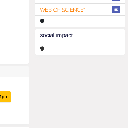
ND
social impact
Apri