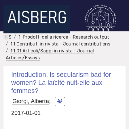
IRIS
1. Prodotti della ricerca - Research output
1.1 Contributi in rivista - Journal contributions
1.1.01 Articoli/Saggi in rivista - Journal
Articles/Essays
Introduction. Is secularism bad for
women? La laïcité nuit-elle aux
femmes?
Giorgi, Alberta
;
2017-01-01