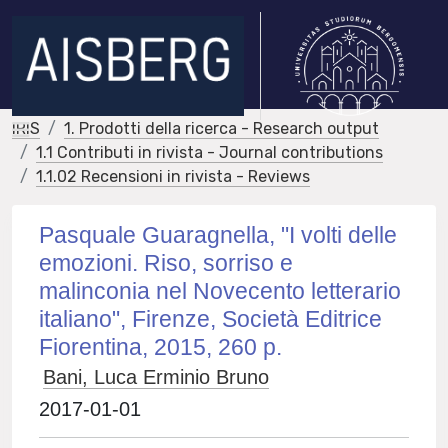
IRIS
1. Prodotti della ricerca - Research output
1.1 Contributi in rivista - Journal contributions
1.1.02 Recensioni in rivista - Reviews
Pasquale Guaragnella, "I volti delle
emozioni. Riso, sorriso e
malinconia nel Novecento letterario
italiano", Firenze, Società Editrice
Fiorentina, 2015, 260 p.
Bani, Luca Erminio Bruno
2017-01-01