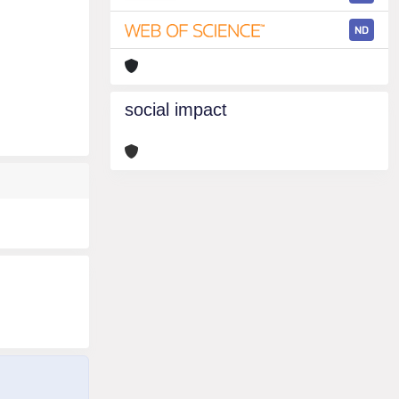
ND
social impact