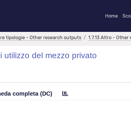
Home
Scor
tre tipologie - Other research outputs
1.7.13 Altro - Othe
di utilizzo del mezzo privato
eda completa (DC)