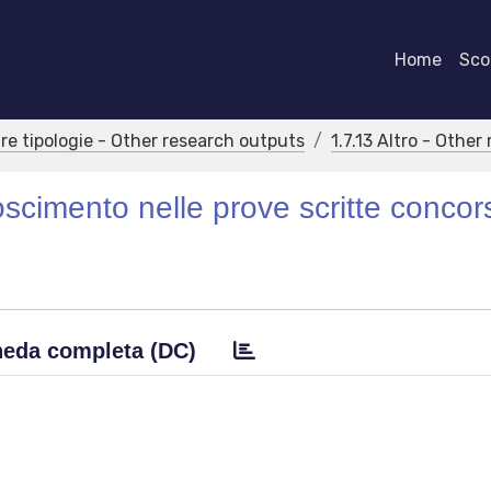
Home
Scor
tre tipologie - Other research outputs
1.7.13 Altro - Othe
oscimento nelle prove scritte concor
eda completa (DC)