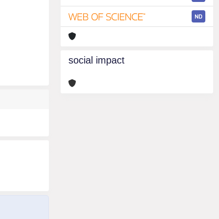
ND
social impact