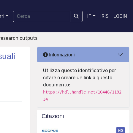
ri
IT
IRIS
LOGIN
r research outputs
suali
Informazioni
Utilizza questo identificativo per
citare o creare un link a questo
documento:
https://hdl.handle.net/10446/1192
34
Citazioni
ND