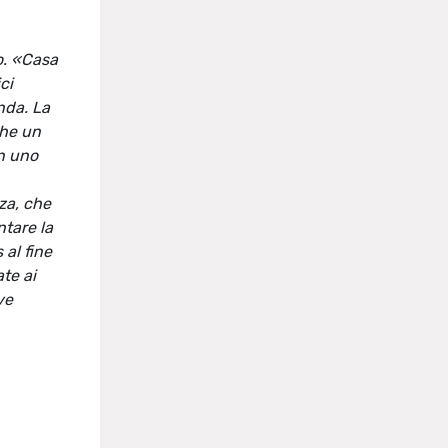
no. «Casa
ci
nda. La
che un
in uno
za, che
ntare la
 al fine
te ai
ve