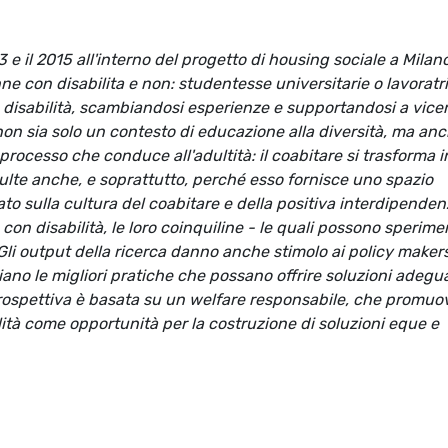
13 e il 2015 all'interno del progetto di housing sociale a Mila
e con disabilita e non: studentesse universitarie o lavoratri
n disabilità, scambiandosi esperienze e supportandosi a vice
on sia solo un contesto di educazione alla diversità, ma an
processo che conduce all'adultità: il coabitare si trasforma 
dulte anche, e soprattutto, perché esso fornisce uno spazio
ato sulla cultura del coabitare e della positiva interdipenden
on disabilità, le loro coinquiline - le quali possono sperime
 Gli output della ricerca danno anche stimolo ai policy makers
iano le migliori pratiche che possano offrire soluzioni adegua
 prospettiva è basata su un welfare responsabile, che promuo
lità come opportunità per la costruzione di soluzioni eque e