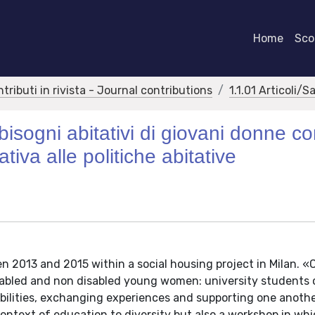
Home
Scor
ntributi in rivista - Journal contributions
1.1.01 Articoli/S
bisogni abitativi di giovani donne co
tiva alle politiche abitative
n 2013 and 2015 within a social housing project in Milan. «
abled and non disabled young women: university students 
bilities, exchanging experiences and supporting one anothe
context of education to diversity but also a workshop in wh