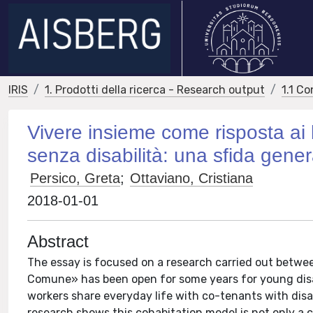
IRIS
1. Prodotti della ricerca - Research output
1.1 Co
Vivere insieme come risposta ai 
senza disabilità: una sfida genera
Persico, Greta
;
Ottaviano, Cristiana
2018-01-01
Abstract
The essay is focused on a research carried out betwee
Comune» has been open for some years for young dis
workers share everyday life with co-tenants with disa
research shows this cohabitation model is not only a 