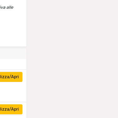
va alle
izza/Apri
izza/Apri