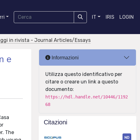
ri
IT
IRIS
LOGIN
aggi in rivista - Journal Articles/Essays
n e
Informazioni
Utilizza questo identificativo per
citare o creare un link a questo
documento:
https://hdl.handle.net/10446/1192
68
Casa
Citazioni
or
r. The
ND
ich young