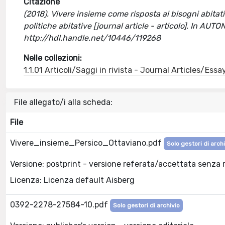
Citazione
(2018). Vivere insieme come risposta ai bisogni abitati
politiche abitative [journal article - articolo]. In A
http://hdl.handle.net/10446/119268
Nelle collezioni:
1.1.01 Articoli/Saggi in rivista - Journal Articles/Essa
File allegato/i alla scheda:
File
Vivere_insieme_Persico_Ottaviano.pdf
Solo gestori di arch
Versione: postprint - versione referata/accettata senza 
Licenza: Licenza default Aisberg
0392-2278-27584-10.pdf
Solo gestori di archivio