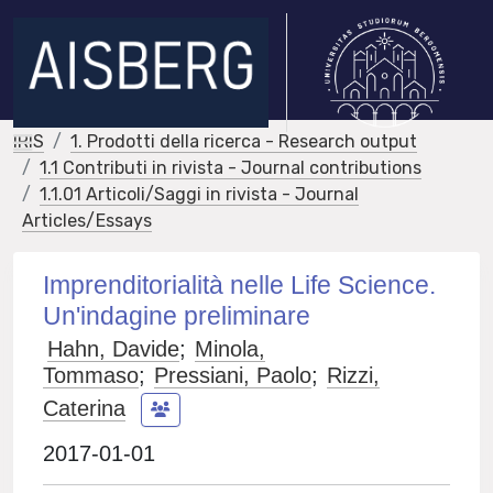
IRIS
1. Prodotti della ricerca - Research output
1.1 Contributi in rivista - Journal contributions
1.1.01 Articoli/Saggi in rivista - Journal
Articles/Essays
Imprenditorialità nelle Life Science.
Un'indagine preliminare
Hahn, Davide
;
Minola,
Tommaso
;
Pressiani, Paolo
;
Rizzi,
Caterina
2017-01-01