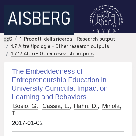
IRIS
1. Prodotti della ricerca - Research output
1.7 Altre tipologie - Other research outputs
1.7.13 Altro - Other research outputs
The Embeddedness of
Entrepreneurship Education in
University Curricula: Impact on
Learning and Behaviors
Bosio, G.
;
Cassia, L.
;
Hahn, D.
;
Minola,
T.
2017-01-02