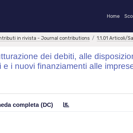
Home
Scor
ntributi in rivista - Journal contributions
1.1.01 Articoli/S
tturazione dei debiti, alle disposizion
i e i nuovi finanziamenti alle impres
eda completa (DC)