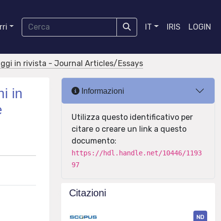
ri
IT
IRIS
LOGIN
aggi in rivista - Journal Articles/Essays
i in
Informazioni
e
Utilizza questo identificativo per
citare o creare un link a questo
documento:
https://hdl.handle.net/10446/1193
97
Citazioni
ND