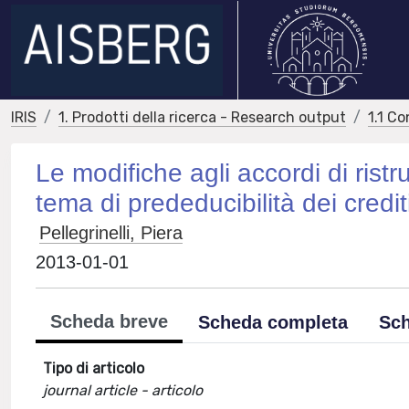
IRIS
1. Prodotti della ricerca - Research output
1.1 Co
Le modifiche agli accordi di ristru
tema di prededucibilità dei credit
Pellegrinelli, Piera
2013-01-01
Scheda breve
Scheda completa
Sch
Tipo di articolo
journal article - articolo