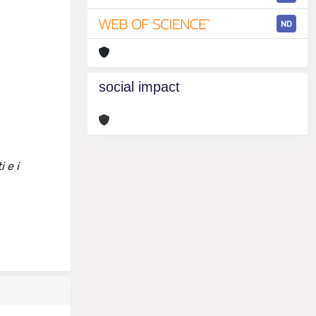
ND
social impact
 e i