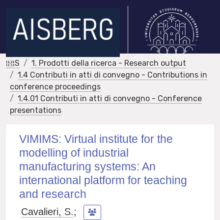
IRIS
1. Prodotti della ricerca - Research output
1.4 Contributi in atti di convegno - Contributions in
conference proceedings
1.4.01 Contributi in atti di convegno - Conference
presentations
VIMIMS: Virtual institute for the
modelling of industrial
manufacturing systems: An
international platform for teaching
and research
Cavalieri, S.
;